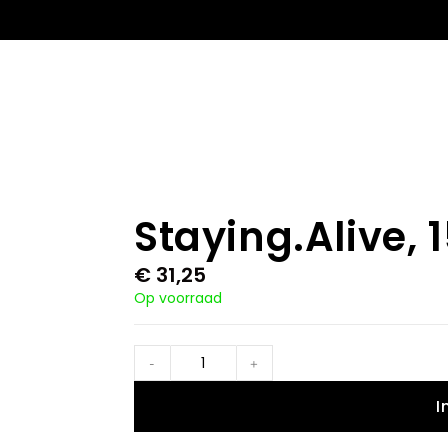
Staying.Alive, 
€
31,25
Op voorraad
-
+
I