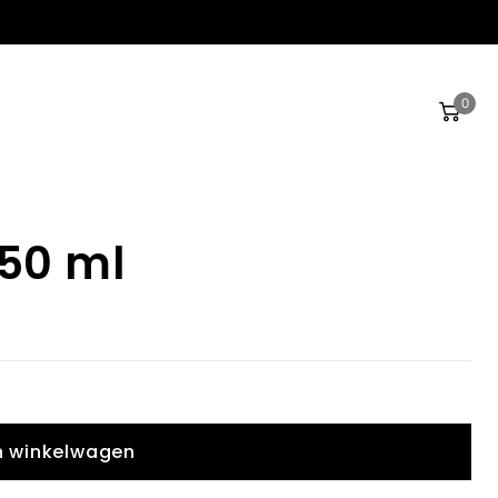
0
150 ml
n winkelwagen