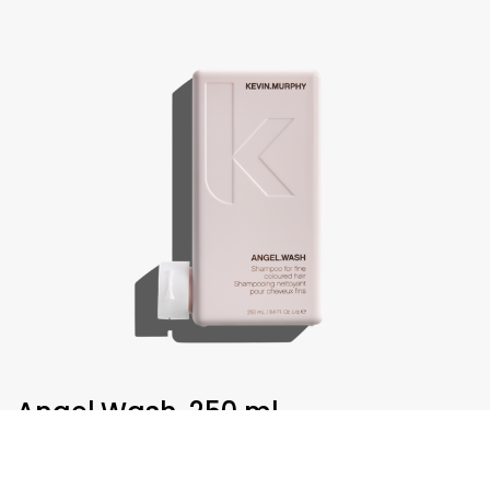
Angel.Wash, 250 ml
€
30,75