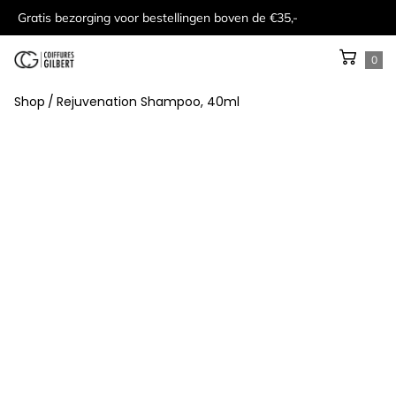
Gratis bezorging voor bestellingen boven de €35,-
0
Shop
/
Rejuvenation Shampoo, 40ml