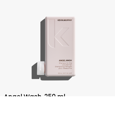
Angel.Wash, 250 ml
€
30,75