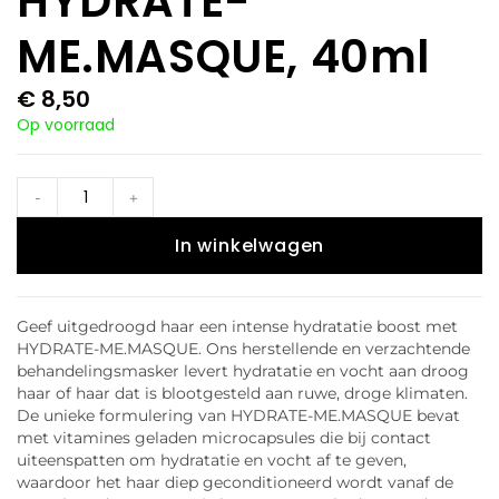
HYDRATE-
ME.MASQUE, 40ml
€
8,50
Op voorraad
-
+
In winkelwagen
Geef uitgedroogd haar een intense hydratatie boost met
HYDRATE-ME.MASQUE. Ons herstellende en verzachtende
behandelingsmasker levert hydratatie en vocht aan droog
haar of haar dat is blootgesteld aan ruwe, droge klimaten.
De unieke formulering van HYDRATE-ME.MASQUE bevat
met vitamines geladen microcapsules die bij contact
uiteenspatten om hydratatie en vocht af te geven,
waardoor het haar diep geconditioneerd wordt vanaf de