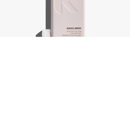
Angel.Wash, 250 ml
€
30,75
In winkelwagen
-
+