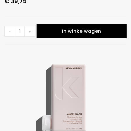
€
39,75
In winkelwagen
-
+