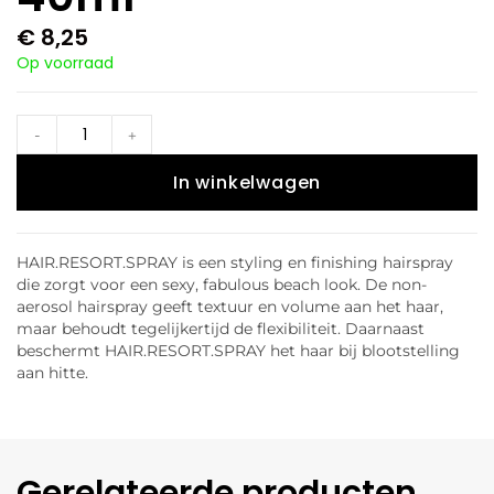
€
8,25
Op voorraad
-
+
In winkelwagen
HAIR.RESORT.SPRAY is een styling en finishing hairspray
die zorgt voor een sexy, fabulous beach look. De non-
aerosol hairspray geeft textuur en volume aan het haar,
maar behoudt tegelijkertijd de flexibiliteit. Daarnaast
beschermt HAIR.RESORT.SPRAY het haar bij blootstelling
aan hitte.
Gerelateerde producten