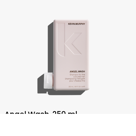
Angel.Wash, 250 ml
€
30,75