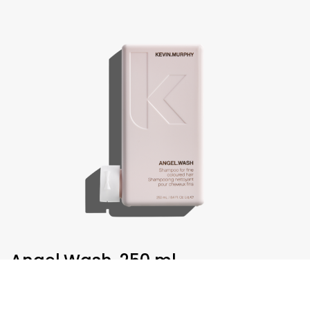
Angel.Wash, 250 ml
€
30,75