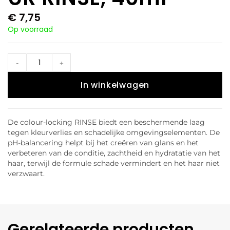
€
7,75
Op voorraad
-
+
In winkelwagen
De colour-locking RINSE biedt een beschermende laag
tegen kleurverlies en schadelijke omgevingselementen. De
pH-balancering helpt bij het creëren van glans en het
verbeteren van de conditie, zachtheid en hydratatie van het
haar, terwijl de formule schade vermindert en het haar niet
verzwaart.
Gerelateerde producten