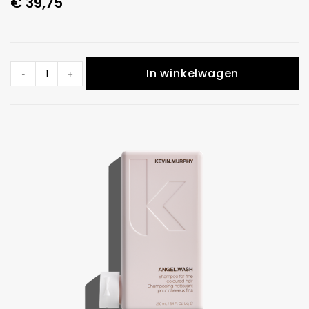
€
39,75
In winkelwagen
-
+