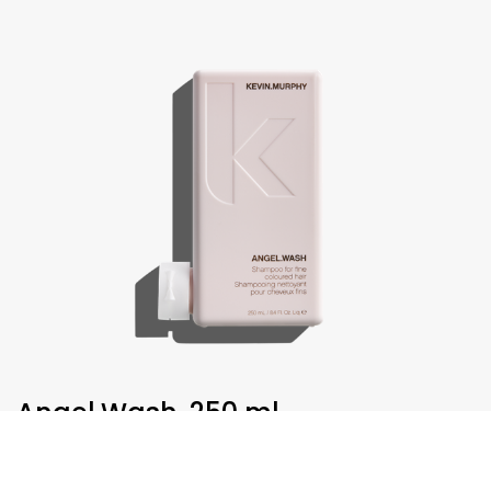
Angel.Wash, 250 ml
€
30,75