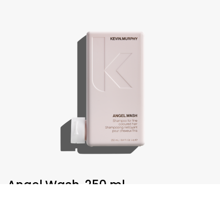
Angel.Wash, 250 ml
€
30,75